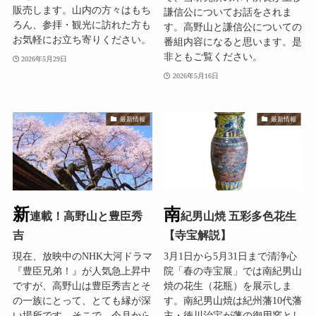
販売します。山内の方々はもち
謙信公についてお話をされま
ろん、参拝・観光に訪れた方も
す。高野山と謙信公についての
お気軽にお立ち寄りください。
番組内容になると思います。是
非ともご覧ください。
2026年5月29日
2026年5月16日
最新情報
最新情報
新
南
連載！高野山と豊臣秀
紀男山焼 五彩多色花生
吉
【寺宝解説】
現在、放映中のNHK大河ドラマ
3月1日から5月31日まで清浄心
『豊臣兄弟！』が人気急上昇中
院「春の寺宝展」では南紀男山
ですが、高野山は豊臣秀吉とそ
焼の花生（花瓶）を展示しま
の一族にとって、とても縁が深
す。南紀男山焼は紀州藩10代藩
い場所です。そこで、今月から
主・徳川治宝が藩の御用窯とし