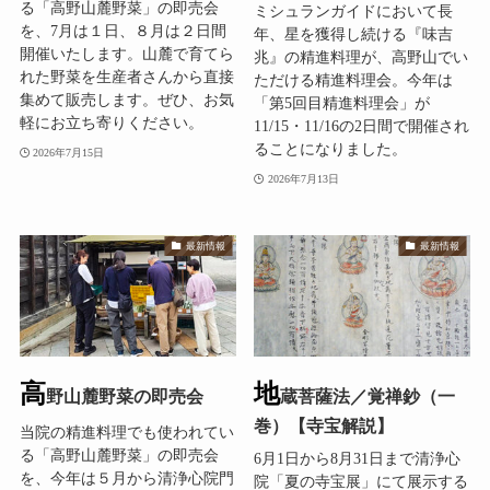
る「高野山麓野菜」の即売会
ミシュランガイドにおいて長
を、7月は１日、８月は２日間
年、星を獲得し続ける『味吉
開催いたします。山麓で育てら
兆』の精進料理が、高野山でい
れた野菜を生産者さんから直接
ただける精進料理会。今年は
集めて販売します。ぜひ、お気
「第5回目精進料理会」が
軽にお立ち寄りください。
11/15・11/16の2日間で開催され
ることになりました。
2026年7月15日
2026年7月13日
最新情報
最新情報
高
地
野山麓野菜の即売会
蔵菩薩法／覚禅鈔（一
巻）【寺宝解説】
当院の精進料理でも使われてい
る「高野山麓野菜」の即売会
6月1日から8月31日まで清浄心
を、今年は５月から清浄心院門
院「夏の寺宝展」にて展示する