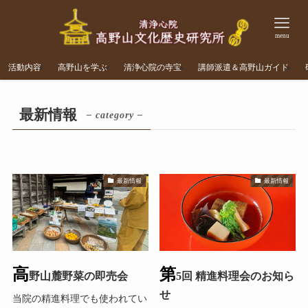
menu
活動内容
高野山を学ぶ
清浄心院の寺宝
講師派遣＆高野山ガイド
最新情報
– category –
最新情報
最新情報
高
第
野山麓野菜の即売会
5回 精進料理会のお知ら
せ
当院の精進料理でも使われてい