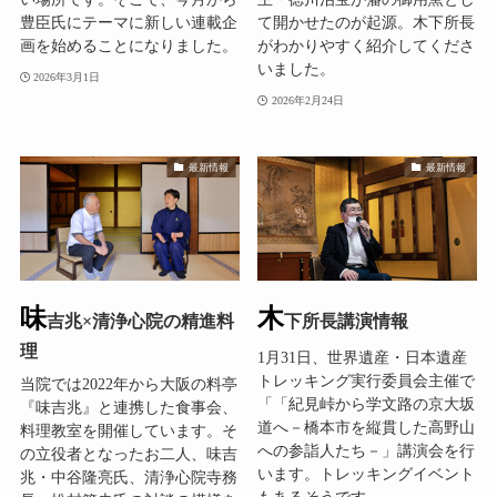
豊臣氏にテーマに新しい連載企
て開かせたのが起源。木下所長
画を始めることになりました。
がわかりやすく紹介してくださ
いました。
2026年3月1日
2026年2月24日
最新情報
最新情報
味
木
吉兆×清浄心院の精進料
下所長講演情報
理
1月31日、世界遺産・日本遺産
トレッキング実行委員会主催で
当院では2022年から大阪の料亭
「「紀見峠から学文路の京大坂
『味吉兆』と連携した食事会、
道へ－橋本市を縦貫した高野山
料理教室を開催しています。そ
への参詣人たち－」講演会を行
の立役者となったお二人、味吉
います。トレッキングイベント
兆・中谷隆亮氏、清浄心院寺務
もあるそうです。