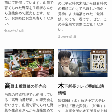
前にて開催しています。山麓で
のは平安時代末期から鎌倉時代
育てられた野菜を生産者さんか
の初頭にかけて活躍した僧侶・
ら直接集めて販売します。ぜ
覚禅により編纂された「覚禅
ひ、お気軽にお立ち寄りくださ
鈔」のうち一巻です。ぜひ、こ
い。
の寺宝展で実際にご覧くださ
い。
2026年6月12日
2026年6月1日
最新情報
最新情報
高
木
野山麓野菜の即売会
下所長テレビ番組出演
情報
当院の精進料理でも使用してい
る「高野山麓野菜」の即売会を
5月20日（水）放送予定のテレ
行います。山麓で育てられた野
ビ番組『歴史探偵』（NHK）に
菜を生産者さんから直接集めて
て、当研究所の木下所長が上杉